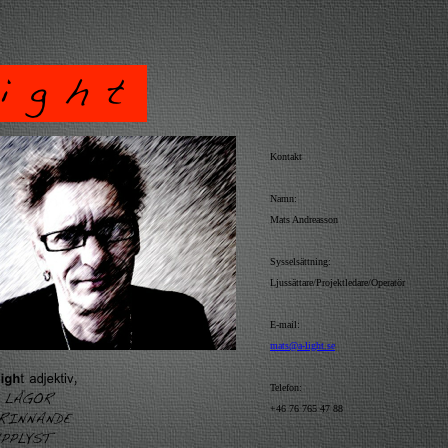
Kontakt
Namn:
Mats Andreasson
Sysselsättning:
Ljussättare/Projektledare/Operatör
E-mail:
mats@a-light.se
Telefon:
+46 76 765 47 88